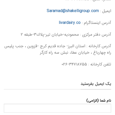
ایمیل :
Saramad@shakelligroup.com
آدرس اینستاگرام :
livardairy.co
آدرس دفتر مرکزی : محمودیه-خیابان تیر-پلاك۳-طبقه ۲
آدرس کارخانه : استان البرز- جاده قدیم كرج -قزوین ، جنب پلیس
راه چهارباغ ، خیابان عطا، نبش سه راه کارگر
تلفن کارخانه : ۳۴۷۱۸۷۵۵-۰۲۶
یک ایمیل بفرستید
نام شما (الزامی)