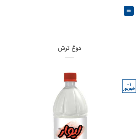
Ski
t
conten
دوغ ترش
۰۱
شهریور