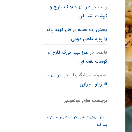
زینب
در
طرز تهیه بورک قارچ و
گوشت لقمه ای
پخش رب عمده
در
طرز تهیه پاته
یا پوره ماهی دودی
فاطمه
در
طرز تهیه بورک قارچ و
گوشت لقمه ای
غلامرضا جهانگیریان
در
طرز تهیه
قنبرپلو شیرازی
برچسب های موضوعی
آبدوغ
آموزش
خامه ای
خیار
ساندویچ
طرز تهیه
پنیر
کدو