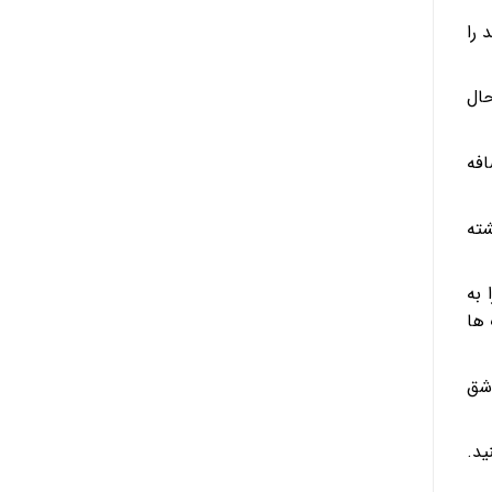
 را
حال
افه
شته
 به
 ها
ن را حسابی با چنگال بزنید تا بافتش یکدست شود. حال ۱ قاشق
ید.