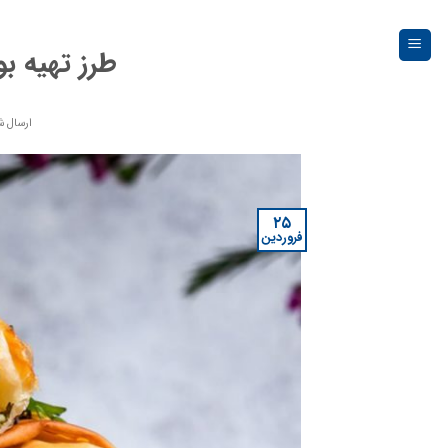
Ski
t
طرز تهیه ب
conten
ارسال ش
۲۵
فروردین