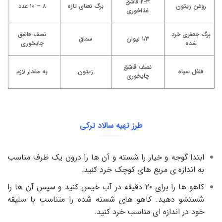
۲-۳ قاشق
روغن زیتون
برگ نعنای تازه
۸ – ۱۰ عدد
غذاخوری
برگ جعفری خرد
نصف قاشق
۱/۳ لیوان
سماق
شده
چایخوری
نصف قاشق
فلفل سیاه
زیتون
به مقدار لازم
چایخوری
طرز تهیه سالاد ترکی
ابتدا گوجه و خیار را شسته و آن ها را درون یک ظرف مناسب
به اندازه ی مربع های کوچک خرد کنید.
کاهو ها را برای ۲۰ دقیقه در آب خیس کنید و سپس آن ها را
شستشو دهید. کاهو های شسته شده را متناسب با سلیقه
خود در اندازه ای مناسب خرد کنید.